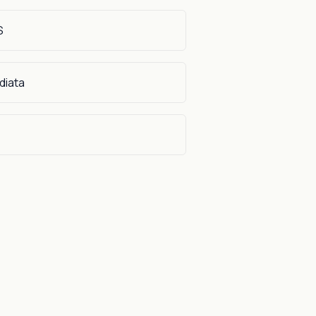
S
diata